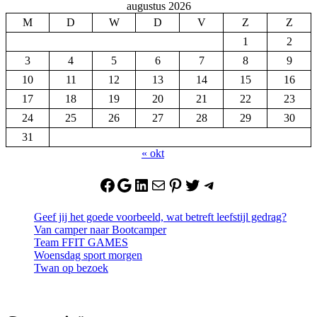
augustus 2026
M
D
W
D
V
Z
Z
1
2
3
4
5
6
7
8
9
10
11
12
13
14
15
16
17
18
19
20
21
22
23
24
25
26
27
28
29
30
31
« okt
Facebook
Google
LinkedIn
Mail
Pinterest
Twitter
Telegram
Geef jij het goede voorbeeld, wat betreft leefstijl gedrag?
Van camper naar Bootcamper
Team FFIT GAMES
Woensdag sport morgen
Twan op bezoek