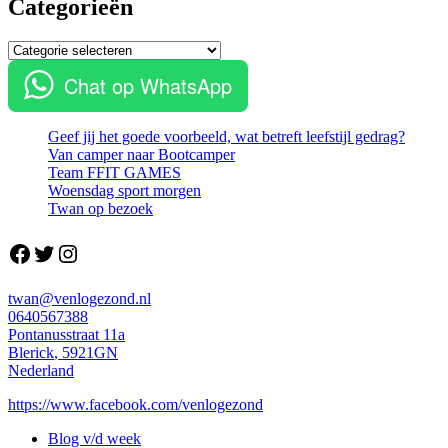
Categorieën
Categorieën
Chat op WhatsApp
Geef jij het goede voorbeeld, wat betreft leefstijl gedrag?
Van camper naar Bootcamper
Team FFIT GAMES
Woensdag sport morgen
Twan op bezoek
Facebook
Twitter
Instagram
twan@venlogezond.nl
0640567388
Pontanusstraat 11a
Blerick
,
5921GN
Nederland
https://www.facebook.com/venlogezond
Blog v/d week