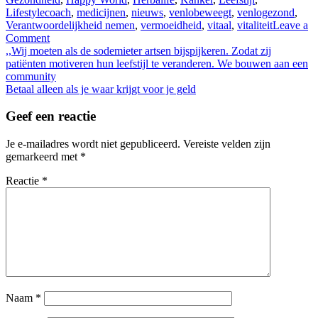
Lifestylecoach
,
medicijnen
,
nieuws
,
venlobeweegt
,
venlogezond
,
Verantwoordelijkheid nemen
,
vermoeidheid
,
vitaal
,
vitaliteit
Leave a
on
Comment
Bericht
Kankerverwekkend,
,,Wij moeten als de sodemieter artsen bijspijkeren. Zodat zij
hormoonverstorend
patiënten motiveren hun leefstijl te veranderen. We bouwen aan een
navigatie
of
community
acuut
Betaal alleen als je waar krijgt voor je geld
giftig
Geef een reactie
Je e-mailadres wordt niet gepubliceerd.
Vereiste velden zijn
gemarkeerd met
*
Reactie
*
Naam
*