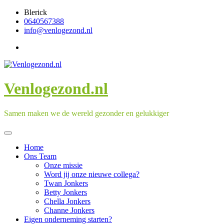
Skip
Blerick
to
0640567388
content
info@venlogezond.nl
Venlogezond.nl
Samen maken we de wereld gezonder en gelukkiger
Home
Ons Team
Onze missie
Word jij onze nieuwe collega?
Twan Jonkers
Betty Jonkers
Chella Jonkers
Channe Jonkers
Eigen onderneming starten?