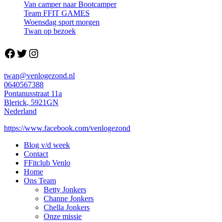
Van camper naar Bootcamper
Team FFIT GAMES
Woensdag sport morgen
Twan op bezoek
Facebook
Twitter
Instagram
twan@venlogezond.nl
0640567388
Pontanusstraat 11a
Blerick
,
5921GN
Nederland
https://www.facebook.com/venlogezond
Blog v/d week
Contact
FFitclub Venlo
Home
Ons Team
Betty Jonkers
Channe Jonkers
Chella Jonkers
Onze missie