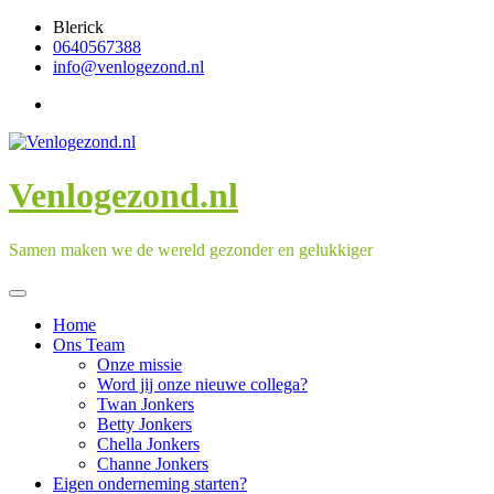
Skip
Blerick
to
0640567388
content
info@venlogezond.nl
Venlogezond.nl
Samen maken we de wereld gezonder en gelukkiger
Home
Ons Team
Onze missie
Word jij onze nieuwe collega?
Twan Jonkers
Betty Jonkers
Chella Jonkers
Channe Jonkers
Eigen onderneming starten?