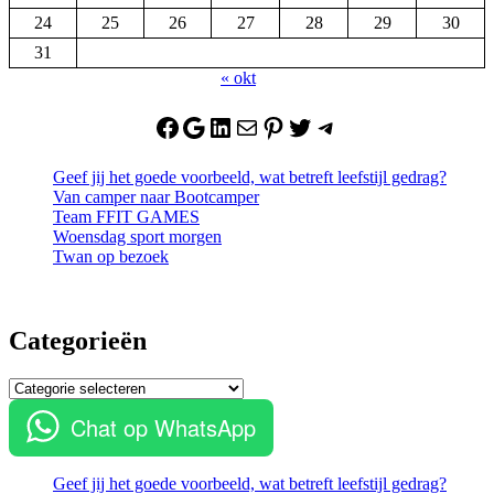
24
25
26
27
28
29
30
31
« okt
Facebook
Google
LinkedIn
Mail
Pinterest
Twitter
Telegram
Geef jij het goede voorbeeld, wat betreft leefstijl gedrag?
Van camper naar Bootcamper
Team FFIT GAMES
Woensdag sport morgen
Twan op bezoek
Categorieën
Categorieën
Chat op WhatsApp
Geef jij het goede voorbeeld, wat betreft leefstijl gedrag?