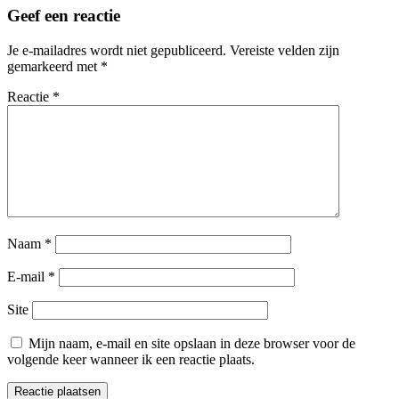
tussen
Geef een reactie
1980
en
Je e-mailadres wordt niet gepubliceerd.
Vereiste velden zijn
2000
gemarkeerd met
*
dan
herken
Reactie
*
jij
je
wellicht
hierin?
Naam
*
E-mail
*
Site
Mijn naam, e-mail en site opslaan in deze browser voor de
volgende keer wanneer ik een reactie plaats.