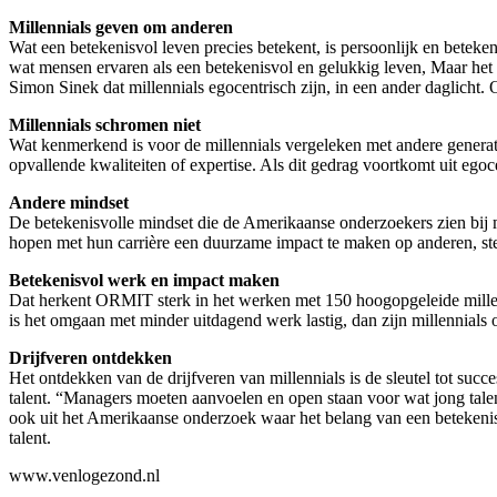
Millennials geven om anderen
Wat een betekenisvol leven precies betekent, is persoonlijk en betek
wat mensen ervaren als een betekenisvol en gelukkig leven, Maar het gr
Simon Sinek dat millennials egocentrisch zijn, in een ander daglicht. 
Millennials schromen niet
Wat kenmerkend is voor de millennials vergeleken met andere generati
opvallende kwaliteiten of expertise. Als dit gedrag voortkomt uit ego
Andere mindset
De betekenisvolle mindset die de Amerikaanse onderzoekers zien bij mi
hopen met hun carrière een duurzame impact te maken op anderen, ste
Betekenisvol werk en impact maken
Dat herkent ORMIT sterk in het werken met 150 hoogopgeleide millenn
is het omgaan met minder uitdagend werk lastig, dan zijn millennials o
Drijfveren ontdekken
Het ontdekken van de drijfveren van millennials is de sleutel tot succ
talent. “Managers moeten aanvoelen en open staan voor wat jong talent 
ook uit het Amerikaanse onderzoek waar het belang van een betekenisv
talent.
www.venlogezond.nl